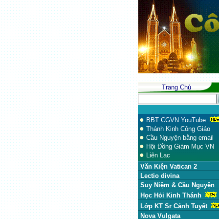
Trang Chủ
●
BBT CGVN YouTube
●
Thánh Kinh Công Giáo
●
Cầu Nguyện bằng email
●
Hội Đồng Giám Mục VN
●
Liên Lạc
Văn Kiện Vatican 2
Lectio divina
Suy Niệm & Cầu Nguyện
Học Hỏi Kinh Thánh
Lớp KT Sr Cảnh Tuyết
Nova Vulgata