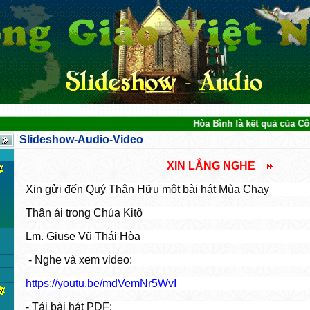
Hòa Bình là kết quả của Công Lý 
Slideshow-Audio-Video
XIN LẮNG NGHE
Xin gửi đến Quý Thân Hữu một bài hát Mùa Chay
Thân ái trong Chúa Kitô
Lm. Giuse Vũ Thái Hòa
- Nghe và xem video:
https://youtu.be/mdVemNr5WvI
- Tải bài hát PDF: