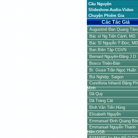
Cầu Nguyện
Slideshow-Audio-Video
Chuyện Phiếm Gia
Các Tác Giả
Augustinô Đan Quang Tâm
Bác sĩ Ng Tiến Cảnh, MD.
Bác Sĩ Nguyễn Ý-Đức, MD
Ban Biên Tập CGVN
Bernard Nguyên-Đăng J.D.
Bosco Thiện-Bản
Br. Giuse Trần Ngọc Huấn
Bùi Nghiệp, Saigon
Cursillista Inhaxiô Đặng P
Minh
Dã Quỳ
Dã Tràng Cát
Đinh Văn Tiến Hùng
Elisabeth Nguyễn
Emmanuel Đinh Quang Bà
Emmanuel Nguyễn Thanh
Hiền,OSB.
EYMARD An Mai Đỗ O.Cis