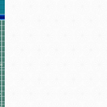
.
húc
n
t.