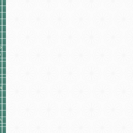
P
a
ss
n,