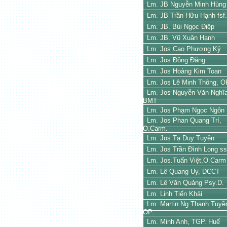
Lm. JB Nguyễn Minh Hùng
Lm. JB Trần Hữu Hạnh fsf.
Lm. JB. Bùi Ngọc Điệp
Lm. JB. Vũ Xuân Hạnh
Lm. Jos Cao Phương Kỷ
Lm. Jos Đồng Đăng
Lm. Jos Hoàng Kim Toan
Lm. Jos Lê Minh Thông, O
Lm. Jos Nguyễn Văn Nghĩ
BMT
Lm. Jos Phạm Ngọc Ngôn
Lm. Jos Phan Quang Trí,
O.Carm.
Lm. Jos Tạ Duy Tuyền
Lm. Jos Trần Đình Long s
Lm. Jos.Tuấn Việt,O.Carm
Lm. Lê Quang Uy, DCCT
Lm. Lê Văn Quảng Psy.D.
Lm. Linh Tiến Khải
Lm. Martin Ng Thanh Tuyề
OP.
Lm. Minh Anh, TGP. Huế