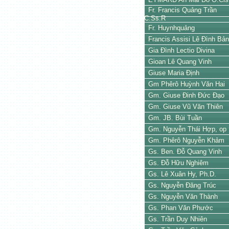
Fr. Francis Quảng Trần
C.Ss.R
Fr. Huynhquảng
Francis Assisi Lê Đình Bả
Gia Đình Lectio Divina
Gioan Lê Quang Vinh
Giuse Maria Định
Gm Phêrô Huỳnh Văn Hai
Gm. Giuse Đinh Đức Đạo
Gm. Giuse Vũ Văn Thiên
Gm. JB. Bùi Tuần
Gm. Nguyễn Thái Hợp, op
Gm. Phêrô Nguyễn Khảm
Gs. Ben. Đỗ Quang Vinh
Gs. Đỗ Hữu Nghiêm
Gs. Lê Xuân Hy, Ph.D.
Gs. Nguyễn Đăng Trúc
Gs. Nguyễn Văn Thành
Gs. Phan Văn Phước
Gs. Trần Duy Nhiên