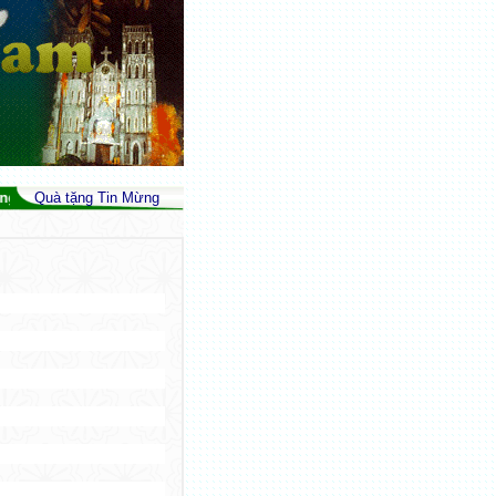
và Tình Liên Đới (Is 32,17; Gc 3,18; Srs 39) - Peace As The Fruit Of Just
Quà tặng Tin Mừng