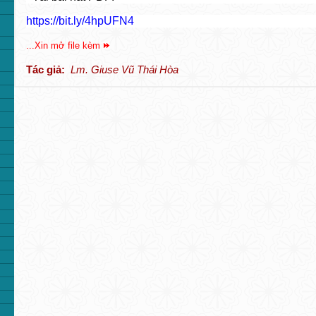
https://bit.ly/4hpUFN4
...Xin mở file kèm
Tác giả:
Lm. Giuse Vũ Thái Hòa