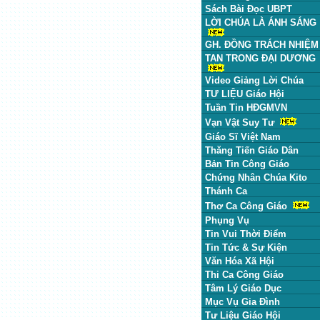
Sách Bài Đọc UBPT
LỜI CHÚA LÀ ÁNH SÁNG
GH. ĐỒNG TRÁCH NHIỆM
TAN TRONG ĐẠI DƯƠNG
Video Giảng Lời Chúa
TƯ LIỆU Giáo Hội
Tuần Tin HĐGMVN
Vạn Vật Suy Tư
Giáo Sĩ Việt Nam
Thăng Tiến Giáo Dân
Bản Tin Công Giáo
Chứng Nhân Chúa Kito
Thánh Ca
Thơ Ca Công Giáo
Phụng Vụ
Tin Vui Thời Điểm
Tin Tức & Sự Kiện
Văn Hóa Xã Hội
Thi Ca Công Giáo
Tâm Lý Giáo Dục
Mục Vụ Gia Đình
Tư Liệu Giáo Hội