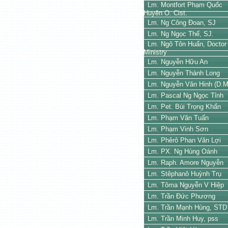
Lm. Montfort Phạm Quốc
Huyên O. Cist.
Lm. Ng Công Đoan, SJ
Lm. Ng Ngọc Thế, SJ.
Lm. Ngô Tôn Huấn, Doctor 
Ministry
Lm. Nguyễn Hữu An
Lm. Nguyễn Thành Long
Lm. Nguyễn Văn Hinh (D.M
Lm. Pascal Ng Ngọc Tỉnh
Lm. Pet. Bùi Trọng Khẩn
Lm. Phạm Văn Tuấn
Lm. Phạm Vinh Sơn
Lm. Phêrô Phan Văn Lợi
Lm. PX. Ng Hùng Oánh
Lm. Raph. Amore Nguyễn
Lm. Stêphanô Huỳnh Trụ
Lm. Tôma Nguyễn V Hiệp
Lm. Trần Đức Phương
Lm. Trần Mạnh Hùng, STD
Lm. Trần Minh Huy, pss