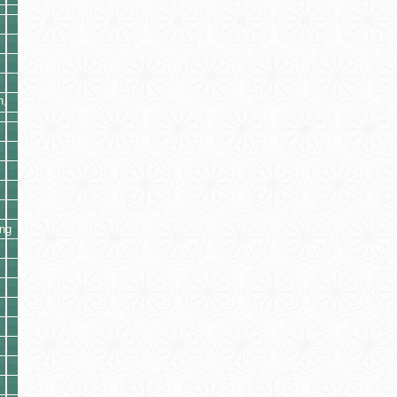
h,
ng