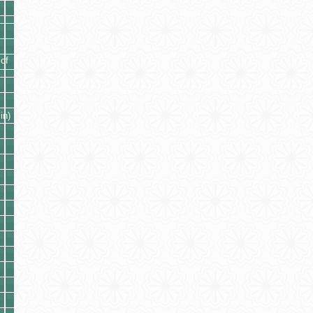
of
in)