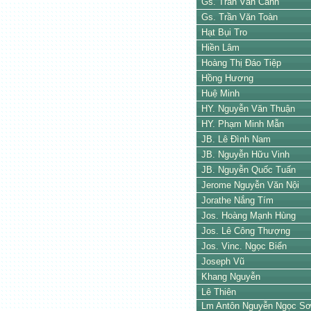
Gs. Trần Văn Cảnh
Gs. Trần Văn Toàn
Hạt Bụi Tro
Hiền Lâm
Hoàng Thị Đáo Tiệp
Hồng Hương
Huệ Minh
HY. Nguyễn Văn Thuận
HY. Phạm Minh Mẫn
JB. Lê Đình Nam
JB. Nguyễn Hữu Vinh
JB. Nguyễn Quốc Tuấn
Jerome Nguyễn Văn Nội
Jorathe Nắng Tím
Jos. Hoàng Mạnh Hùng
Jos. Lê Công Thượng
Jos. Vinc. Ngọc Biển
Joseph Vũ
Khang Nguyễn
Lê Thiên
Lm Antôn Nguyễn Ngọc Sơ