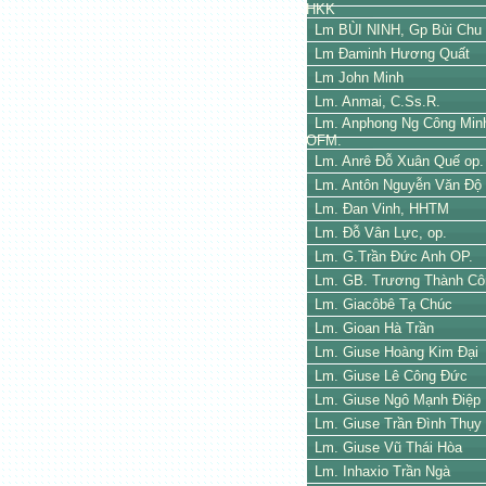
HKK
Lm BÙI NINH, Gp Bùi Chu
Lm Đaminh Hương Quất
Lm John Minh
Lm. Anmai, C.Ss.R.
Lm. Anphong Ng Công Min
OFM.
Lm. Anrê Đỗ Xuân Quế op.
Lm. Antôn Nguyễn Văn Độ
Lm. Đan Vinh, HHTM
Lm. Đỗ Vân Lực, op.
Lm. G.Trần Đức Anh OP.
Lm. GB. Trương Thành Cô
Lm. Giacôbê Tạ Chúc
Lm. Gioan Hà Trần
Lm. Giuse Hoàng Kim Đại
Lm. Giuse Lê Công Đức
Lm. Giuse Ngô Mạnh Điệp
Lm. Giuse Trần Đình Thụy
Lm. Giuse Vũ Thái Hòa
Lm. Inhaxio Trần Ngà