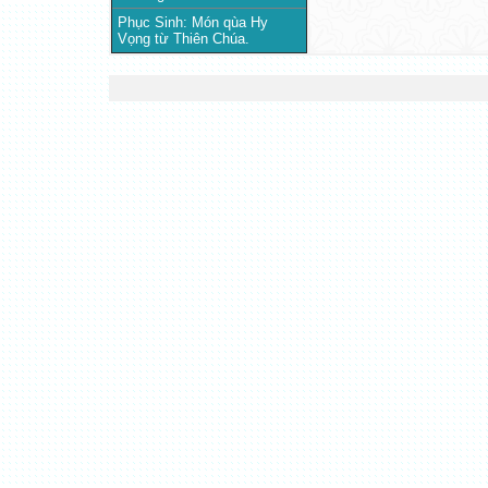
Phục Sinh: Món qùa Hy
Vọng từ Thiên Chúa.