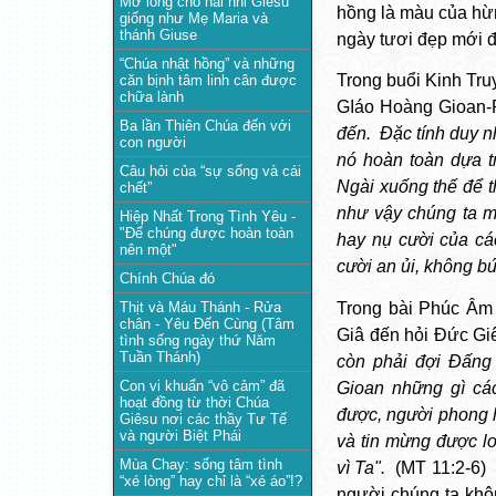
Mở lòng cho hài nhi Giêsu
hồng là màu của hừng
giống như Mẹ Maria và
thánh Giuse
ngày tươi đẹp mới 
“Chúa nhật hồng” và những
Trong buổi Kinh Tr
căn bịnh tâm linh cân được
chữa lành
GIáo Hoàng Gioan-Ph
Ba lần Thiên Chúa đến với
đến.  Đặc tính duy nh
con người
nó hoàn toàn dựa t
Câu hỏi của “sự sống và cái
Ngài xuống thế để t
chết”
như vậy chúng ta m
Hiệp Nhất Trong Tình Yêu -
"Để chúng được hoàn toàn
hay nụ cười của cá
nên một"
cười an ủi, không b
Chính Chúa đó
Trong bài Phúc Âm 
Thịt và Máu Thánh - Rửa
chân - Yêu Đến Cùng (Tâm
Giâ đến hỏi Đức Giê
tình sống ngày thứ Năm
Tuần Thánh)
còn phải đợi Đấng 
Con vi khuẩn “vô cảm” đã
Gioan những gì các
hoạt đồng từ thời Chúa
được, người phong h
Giêsu nơi các thầy Tư Tế
và người Biệt Phái
và tin mừng được l
Mùa Chay: sống tâm tình
vì Ta".
  (MT 11:2-6)
“xé lòng” hay chỉ là “xé áo”!?
người chúng ta không