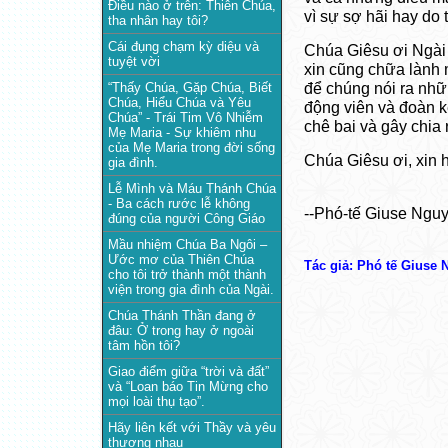
Điều nào ở trên: Thiên Chúa,
vì sự sợ hãi hay do 
tha nhân hay tôi?
Cái đụng chạm kỳ diệu và
Chúa Giêsu ơi Ngài
tuyệt vời
xin cũng chữa lành
để chúng nói ra nhữ
“Thấy Chúa, Gặp Chúa, Biết
Chúa, Hiểu Chúa và Yêu
động viên và đoàn k
Chúa” - Trái Tim Vô Nhiễm
chê bai và gây chia 
Mẹ Maria - Sự khiêm nhu
của Mẹ Maria trong đời sống
Chúa Giêsu ơi, xin 
gia đình.
Lễ Mình và Máu Thánh Chúa
- Ba cách rước lễ không
--Phó-tế Giuse Ngu
đúng của người Công Giáo
Mầu nhiệm Chúa Ba Ngôi –
Ước mơ của Thiên Chúa
Tác giả: Phó tế Giuse
cho tôi trở thành một thành
viện trong gia đình của Ngài.
Chúa Thánh Thần đang ở
đâu: Ở trong hay ở ngoài
tâm hồn tôi?
Giao điểm giữa “trời và đất”
và “Loan báo Tin Mừng cho
mọi loài thụ tạo”.
Hãy liên kết với Thầy và yêu
thương nhau