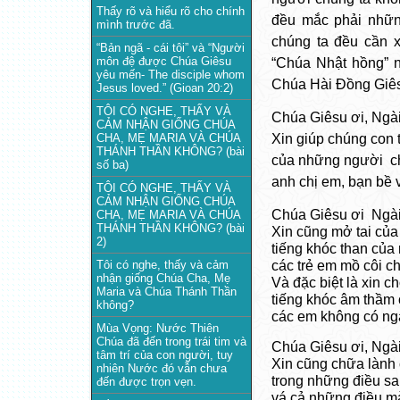
Thấy rõ và hiểu rõ cho chính
đều mắc phải những
mình trước đã.
chúng ta đều cần x
“Bản ngã - cái tôi” và “Người
môn đệ được Chúa Giêsu
“Chúa Nhật hồng” n
yêu mến- The disciple whom
Chúa Hài Đồng Giês
Jesus loved.” (Gioan 20:2)
TÔI CÓ NGHE, THẤY VÀ
Chúa Giêsu ơi, Ngài
CẢM NHẬN GIỐNG CHÚA
Xin giúp chúng con 
CHA, MẸ MARIA VÀ CHÚA
THÁNH THẦN KHÔNG? (bài
của những người  ch
số ba)
anh chị em, bạn bề
TÔI CÓ NGHE, THẤY VÀ
CẢM NHẬN GIỐNG CHÚA
Chúa Giêsu ơi  Ngài
CHA, MẸ MARIA VÀ CHÚA
THÁNH THẦN KHÔNG? (bài
Xin cũng mở tai củ
2)
tiếng khóc than của
các trẻ em mồ côi c
Tôi có nghe, thấy và cảm
nhận giống Chúa Cha, Mẹ
Và đặc biệt là xin 
Maria và Chúa Thánh Thần
tiếng khóc âm thầm 
không?
các em không có ngà
Mùa Vọng: Nước Thiên
Chúa đã đến trong trái tim và
Chúa Giêsu ơi, Ngà
tâm trí của con người, tuy
Xin cũng chữa lành
nhiên Nước đó vẫn chưa
trong những điều sa
đến được trọn vẹn.
vá cả những điều m