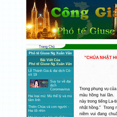
Trang Chủ
Phó tế Giuse Ng Xuân Văn
“CHÚA NHẬT H
Bài Viết Của
Phó tế Giuse Ng Xuân Văn
Lễ Thánh Gia & đại dịch Cô-
vít 19
Suy tư về đại
dịch
Trong phụng vụ của 
Coronnavirus
màu hồng hai lần. 
Hai loại mù: Mù thể lý và mù
tâm linh
này trong tiếng La-t
Thiên Chúa và con người -
nhật hồng.”  Trong
Hai lối nhìn
niềm vui đang chuẩ